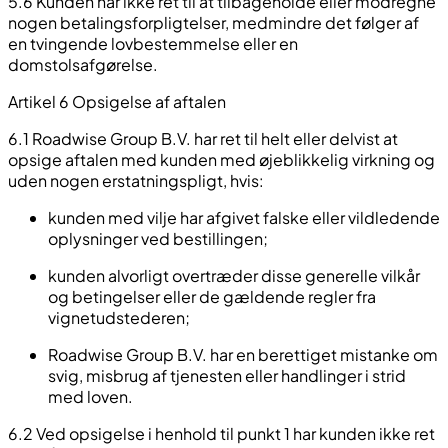
5.6 Kunden har ikke ret til at tilbageholde eller modregne
nogen betalingsforpligtelser, medmindre det følger af
en tvingende lovbestemmelse eller en
domstolsafgørelse.
Artikel 6 Opsigelse af aftalen
6.1 Roadwise Group B.V. har ret til helt eller delvist at
opsige aftalen med kunden med øjeblikkelig virkning og
uden nogen erstatningspligt, hvis:
kunden med vilje har afgivet falske eller vildledende
oplysninger ved bestillingen;
kunden alvorligt overtræder disse generelle vilkår
og betingelser eller de gældende regler fra
vignetudstederen;
Roadwise Group B.V. har en berettiget mistanke om
svig, misbrug af tjenesten eller handlinger i strid
med loven.
6.2 Ved opsigelse i henhold til punkt 1 har kunden ikke ret