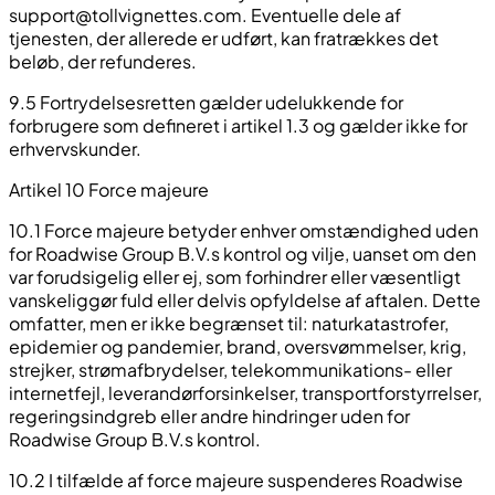
support@tollvignettes.com
. Eventuelle dele af
tjenesten, der allerede er udført, kan fratrækkes det
beløb, der refunderes.
9.5 Fortrydelsesretten gælder udelukkende for
forbrugere som defineret i artikel 1.3 og gælder ikke for
erhvervskunder.
Artikel 10 Force majeure
10.1 Force majeure betyder enhver omstændighed uden
for Roadwise Group B.V.s kontrol og vilje, uanset om den
var forudsigelig eller ej, som forhindrer eller væsentligt
vanskeliggør fuld eller delvis opfyldelse af aftalen. Dette
omfatter, men er ikke begrænset til: naturkatastrofer,
epidemier og pandemier, brand, oversvømmelser, krig,
strejker, strømafbrydelser, telekommunikations- eller
internetfejl, leverandørforsinkelser, transportforstyrrelser,
regeringsindgreb eller andre hindringer uden for
Roadwise Group B.V.s kontrol.
10.2 I tilfælde af force majeure suspenderes Roadwise