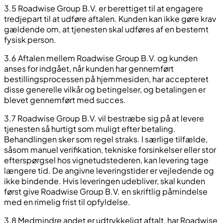
3.5 Roadwise Group B.V. er berettiget til at engagere
tredjepart til at udføre aftalen. Kunden kan ikke gøre krav
gældende om, at tjenesten skal udføres af en bestemt
fysisk person.
3.6 Aftalen mellem Roadwise Group B.V. og kunden
anses for indgået, når kunden har gennemført
bestillingsprocessen på hjemmesiden, har accepteret
disse generelle vilkår og betingelser, og betalingen er
blevet gennemført med succes.
3.7 Roadwise Group B.V. vil bestræbe sig på at levere
tjenesten så hurtigt som muligt efter betaling.
Behandlingen sker som regel straks. I særlige tilfælde,
såsom manuel verifikation, tekniske forsinkelser eller stor
efterspørgsel hos vignetudstederen, kan levering tage
længere tid. De angivne leveringstider er vejledende og
ikke bindende. Hvis leveringen udebliver, skal kunden
først give Roadwise Group B.V. en skriftlig påmindelse
med en rimelig frist til opfyldelse.
3.8 Medmindre andet er udtrykkeligt aftalt, har Roadwise