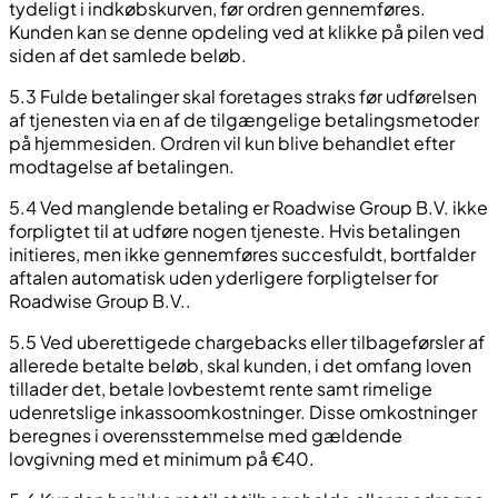
tydeligt i indkøbskurven, før ordren gennemføres.
Kunden kan se denne opdeling ved at klikke på pilen ved
siden af det samlede beløb.
5.3 Fulde betalinger skal foretages straks før udførelsen
af tjenesten via en af de tilgængelige betalingsmetoder
på hjemmesiden. Ordren vil kun blive behandlet efter
modtagelse af betalingen.
5.4 Ved manglende betaling er Roadwise Group B.V. ikke
forpligtet til at udføre nogen tjeneste. Hvis betalingen
initieres, men ikke gennemføres succesfuldt, bortfalder
aftalen automatisk uden yderligere forpligtelser for
Roadwise Group B.V..
5.5 Ved uberettigede chargebacks eller tilbageførsler af
allerede betalte beløb, skal kunden, i det omfang loven
tillader det, betale lovbestemt rente samt rimelige
udenretslige inkassoomkostninger. Disse omkostninger
beregnes i overensstemmelse med gældende
lovgivning med et minimum på €40.