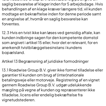
saglig besvarelse af klager inden for 5 arbejdsdage. Hvis
behandlingen af en klage kræver længere tid, vil kunden
modtage en bekræftelse inden for denne periode samt
en angivelse af, hvornår en saglig besvarelse kan
forventes.
12.3 Hvis en tvist ikke kan løses ved gensidig aftale, kan
kunden indbringe sagen for den kompetente domstol
som angivet i artikel 15 eller, hvor det er relevant, for en
anerkendt tvistbilæggelsesinstans i kundens
bopælsland.
Artikel 13 Begrænsning af juridiske formodninger
13.1 Roadwise Group B.V. giver ikke formel tilladelse eller
garantier til kunden om brug af (inter)nationale
betalingsveje eller motorveje. Registrering af en vignet
gennem Roadwise Group B.V. udgør udelukkende
mægling på vegne af kunden og repræsenterer ikke
tilladelse, licens eller endelig bekræftelse fra
vignetudstederen.