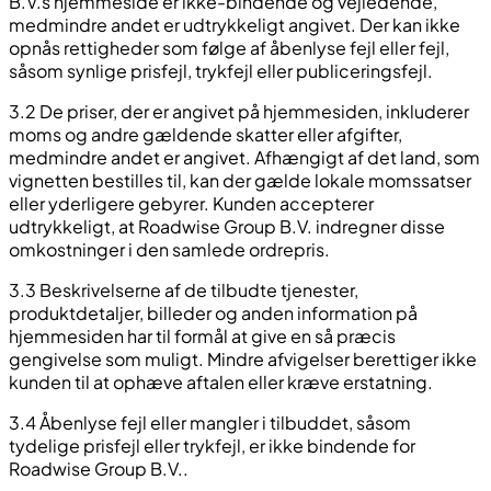
B.V.s hjemmeside er ikke-bindende og vejledende,
medmindre andet er udtrykkeligt angivet. Der kan ikke
opnås rettigheder som følge af åbenlyse fejl eller fejl,
såsom synlige prisfejl, trykfejl eller publiceringsfejl.
3.2 De priser, der er angivet på hjemmesiden, inkluderer
moms og andre gældende skatter eller afgifter,
medmindre andet er angivet. Afhængigt af det land, som
vignetten bestilles til, kan der gælde lokale momssatser
eller yderligere gebyrer. Kunden accepterer
udtrykkeligt, at Roadwise Group B.V. indregner disse
omkostninger i den samlede ordrepris.
3.3 Beskrivelserne af de tilbudte tjenester,
produktdetaljer, billeder og anden information på
hjemmesiden har til formål at give en så præcis
gengivelse som muligt. Mindre afvigelser berettiger ikke
kunden til at ophæve aftalen eller kræve erstatning.
3.4 Åbenlyse fejl eller mangler i tilbuddet, såsom
tydelige prisfejl eller trykfejl, er ikke bindende for
Roadwise Group B.V..