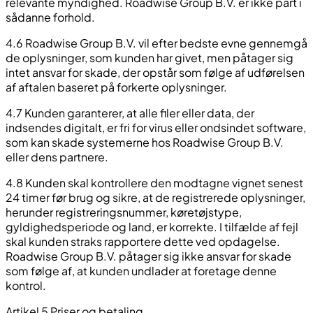
relevante myndighed. Roadwise Group B.V. er ikke part i
sådanne forhold.
4.6 Roadwise Group B.V. vil efter bedste evne gennemgå
de oplysninger, som kunden har givet, men påtager sig
intet ansvar for skade, der opstår som følge af udførelsen
af aftalen baseret på forkerte oplysninger.
4.7 Kunden garanterer, at alle filer eller data, der
indsendes digitalt, er fri for virus eller ondsindet software,
som kan skade systemerne hos Roadwise Group B.V.
eller dens partnere.
4.8 Kunden skal kontrollere den modtagne vignet senest
24 timer før brug og sikre, at de registrerede oplysninger,
herunder registreringsnummer, køretøjstype,
gyldighedsperiode og land, er korrekte. I tilfælde af fejl
skal kunden straks rapportere dette ved opdagelse.
Roadwise Group B.V. påtager sig ikke ansvar for skade
som følge af, at kunden undlader at foretage denne
kontrol.
Artikel 5 Priser og betaling