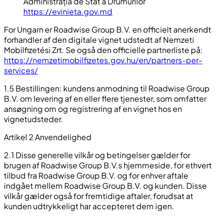
Administrația de Stat a Drumurilor
https://evinieta.gov.md
For Ungarn er Roadwise Group B.V. en officielt anerkendt
forhandler af den digitale vignet udstedt af Nemzeti
Mobilfizetési Zrt. Se også den officielle partnerliste på:
https://nemzetimobilfizetes.gov.hu/en/partners-per-
services/
1.5 Bestillingen: kundens anmodning til Roadwise Group
B.V. om levering af en eller flere tjenester, som omfatter
ansøgning om og registrering af en vignet hos en
vignetudsteder.
Artikel 2 Anvendelighed
2.1 Disse generelle vilkår og betingelser gælder for
brugen af Roadwise Group B.V.s hjemmeside, for ethvert
tilbud fra Roadwise Group B.V. og for enhver aftale
indgået mellem Roadwise Group B.V. og kunden. Disse
vilkår gælder også for fremtidige aftaler, forudsat at
kunden udtrykkeligt har accepteret dem igen.