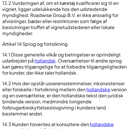
13.2 Vurderingen af, om et køretøj kvalificerer sig til en
vignet, ligger udelukkende hos den udstedende
myndighed. Roadwise Group B.V. er ikke ansvarlig for
afvisninger, bøder eller restriktioner som følge af
beslutninger truffet af vignetudstederen eller lokale
myndigheder.
Artikel 14 Sprog og fortolkning
14.1 Disse generelle vilkår og betingelser er oprindeligt
udarbejdet på
hollandsk
. Oversættelser til andre sprog
kan gøres tilgængelige for at forbedre tilgængeligheden
for kunder, der ikke taler hollandsk.
14.2 Hvis der opstår uoverensstemmelser, inkonsistenser
eller forskelle i fortolkning mellem den
hollandske
version
og en oversættelse, er den hollandske tekst den juridisk
bindende version, medmindre tvingende
forbrugerbeskyttelseslovgivning i kundens land
bestemmer andet.
14.3 Kunden forventes at konsultere den
hollandske