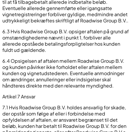
til at få tilbagebetalt allerede indbetalte beløb.
Eventuelle allerede gennemførte eller igangsatte
vignetregistreringer forbliver gyldige, medmindre andet
udtrykkeligt bekræftes skriftligt af Roadwise Group B.V..
6.3 Hvis Roadwise Group B.V. opsiger aftalen på grund af
omstændighederne nævnt i punkt 1, forbliver alle
allerede opståede betalingsforpligtelser hos kunden
fuldt ud gældende.
6.4 Opsigelsen af aftalen mellem Roadwise Group B.V.
og kunden påvirker ikke forholdet eller aftalen mellem
kunden og vignetudstederen. Eventuelle anmodninger
om ændringer, annulleringer eller indsigelser skal
håndteres direkte med den relevante myndighed.
Artikel 7 Ansvar
7.1 Hvis Roadwise Group B.V. holdes ansvarlig for skade,
der opstår som følge af eller i forbindelse med
opfyldelsen af aftalen, er ansvaret begrænset til det
beløb, kunden har betalt til Roadwise Group B.V. for den