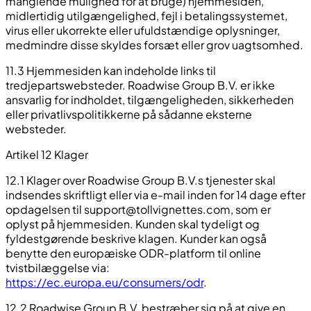
manglende mulighed for at bruge) hjemmesiden,
midlertidig utilgængelighed, fejl i betalingssystemet,
virus eller ukorrekte eller ufuldstændige oplysninger,
medmindre disse skyldes forsæt eller grov uagtsomhed.
11.3 Hjemmesiden kan indeholde links til
tredjepartswebsteder. Roadwise Group B.V. er ikke
ansvarlig for indholdet, tilgængeligheden, sikkerheden
eller privatlivspolitikkerne på sådanne eksterne
websteder.
Artikel 12 Klager
12.1 Klager over Roadwise Group B.V.s tjenester skal
indsendes skriftligt eller via e-mail inden for 14 dage efter
opdagelsen til
support@tollvignettes.com
, som er
oplyst på hjemmesiden. Kunden skal tydeligt og
fyldestgørende beskrive klagen. Kunder kan også
benytte den europæiske ODR-platform til online
tvistbilæggelse via:
https://ec.europa.eu/consumers/odr
.
12.2 Roadwise Group B.V. bestræber sig på at give en