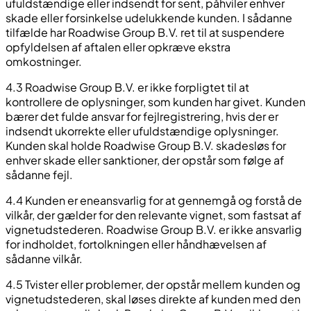
ufuldstændige eller indsendt for sent, påhviler enhver
skade eller forsinkelse udelukkende kunden. I sådanne
tilfælde har Roadwise Group B.V. ret til at suspendere
opfyldelsen af aftalen eller opkræve ekstra
omkostninger.
4.3 Roadwise Group B.V. er ikke forpligtet til at
kontrollere de oplysninger, som kunden har givet. Kunden
bærer det fulde ansvar for fejlregistrering, hvis der er
indsendt ukorrekte eller ufuldstændige oplysninger.
Kunden skal holde Roadwise Group B.V. skadesløs for
enhver skade eller sanktioner, der opstår som følge af
sådanne fejl.
4.4 Kunden er eneansvarlig for at gennemgå og forstå de
vilkår, der gælder for den relevante vignet, som fastsat af
vignetudstederen. Roadwise Group B.V. er ikke ansvarlig
for indholdet, fortolkningen eller håndhævelsen af
sådanne vilkår.
4.5 Tvister eller problemer, der opstår mellem kunden og
vignetudstederen, skal løses direkte af kunden med den