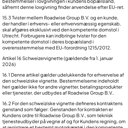
bestemmelser i lovgivningen i kundens bopælsland,
såfremt denne lovgivning finder anvendelse efter EU-ret.
15.3 Tvister mellem Roadwise Group B.V. og en kunde,
der handler i erhvervs- eller erhvervsmæssig egenskab,
skal afgøres eksklusivt ved den kompetente domstol i
Utrecht. Forbrugere kan indbringe tvister for den
kompetente domstol i deres bopælsland i
overensstemmelse med EU-forordning 1215/2012.
Artikel 16 Schweizervignette (gældende fra 1. januar
2026)
16.1 Denne artikel gælder udelukkende for erhvervelse af
den schweiziske vignette. Bestemmelserne indeholdt
heri gælder ikke for andre vignetter, betalingsprodukter
eller tjenester, der udbydes af Roadwise Group B.V..
16.2 For den schweiziske vignette defineres kontraktens
genstand som følger: Genstanden for kontrakten er
Kundens ordre til Roadwise Group B.V., som teknisk
tjenesteudbyder på vegne af og for Kundens regning, om
at registrere et bestemt motorkøretøj i den kompetente