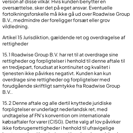
version af disse vilkår. Hvis kunden benytter en
oversættelse, sker det på eget ansvar. Eventuelle
fortolkningsforskelle må ikke gå ud over Roadwise Group
B.V., medmindre der foreligger forsæt eller grov
vildledning.
Artikel 15 Jurisdiktion, gældende ret og overdragelse af
rettigheder
15.1 Roadwise Group B.V. har ret til at overdrage sine
rettigheder og forpligtelser i henhold til denne aftale til
en tredjepart, forudsat at kontinuitet og kvalitet i
tjenesten ikke påvirkes negativt. Kunden kan kun
overdrage sine rettigheder og forpligtelser med
forudgående skriftligt samtykke fra Roadwise Group
B.V..
15.2 Denne aftale og alle dertil knyttede juridiske
forpligtelser er underlagt nederlandsk ret, med
undtagelse af FN’s konvention om internationale
købsaftaler for varer (CISG). Dette valg af lov påvirker
ikke forbrugerrettigheder i henhold til ufravigelige