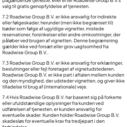
pågældende tjeneste, eller efter Roadwise Group B.V.s
valg til gratis genopfyldelse af tjenesten.
7.2 Roadwise Group B.V. er ikke ansvarlig for indirekte
eller følgeskader, herunder (men ikke begrænset til)
bøder som følge af ugyldige vignetter, mistede
reservationer, forsinkelser eller andre omkostninger, der
påløber ved brugen af vignetten. Denne begrænsning
gælder ikke ved forsæt eller grov uagtsomhed fra
Roadwise Group B.V..
7.3 Roadwise Group B.V. er ikke ansvarlig for erklæringer,
beslutninger eller fejl foretaget af vignetudstederen.
Roadwise Group B.V. er ikke part i aftalen mellem kunden
og den myndighed, der udsteder vignetten, og giver ikke
tilladelse til brug af (internationale) veje.
7.4 Hvis Roadwise Group B.V. har baseret sig på forkerte
eller ufuldstændige oplysninger fra kunden ved
udførelsen af tjenesten, er kunden ansvarlig for
eventuelle skader. Kunden holder Roadwise Group B.V.
skadesløs for eventuelle krav fra tredjepart i den
forbindelse.