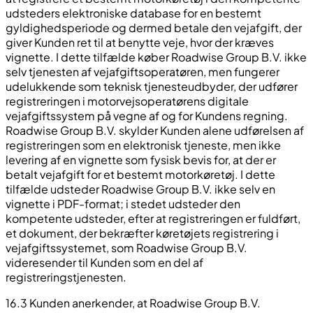
udsteders elektroniske database for en bestemt
gyldighedsperiode og dermed betale den vejafgift, der
giver Kunden ret til at benytte veje, hvor der kræves
vignette. I dette tilfælde køber Roadwise Group B.V. ikke
selv tjenesten af vejafgiftsoperatøren, men fungerer
udelukkende som teknisk tjenesteudbyder, der udfører
registreringen i motorvejsoperatørens digitale
vejafgiftssystem på vegne af og for Kundens regning.
Roadwise Group B.V. skylder Kunden alene udførelsen af
registreringen som en elektronisk tjeneste, men ikke
levering af en vignette som fysisk bevis for, at der er
betalt vejafgift for et bestemt motorkøretøj. I dette
tilfælde udsteder Roadwise Group B.V. ikke selv en
vignette i PDF-format; i stedet udsteder den
kompetente udsteder, efter at registreringen er fuldført,
et dokument, der bekræfter køretøjets registrering i
vejafgiftssystemet, som Roadwise Group B.V.
videresender til Kunden som en del af
registreringstjenesten.
16.3 Kunden anerkender, at Roadwise Group B.V.