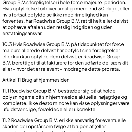
Group B.V.s forpligtelser i hele force majeure-perioden.
Hvis opfyldelse forbliver umulig i mere end 30 dage, eller
hvis fortsat opfyldelse ikke med rimelighed kan
forventes, har Roadwise Group B.V. ret til helt eller delvist
at ophæve aftalen uden retslig indgriben og uden
erstatningsansvar.
10.3 Hvis Roadwise Group B.V. på tidspunktet for force
majeure allerede delvist har opfyldt sine forpligtelser
eller kun kan opfylde dem delvist, er Roadwise Group
B.V. berettiget til at fakturere for den udførte del særskilt
eller – hvor det er relevant – modregne dette pro rata.
Artikel 11 Brug af hjemmesiden
11.1 Roadwise Group B.V. bestræber sig på at holde
oplysningerne på sin hjemmeside aktuelle, nøjagtige og
komplette. Ikke desto mindre kan visse oplysninger være
ufuldstændige, forældede eller ukorrekte.
11.2 Roadwise Group B.V. er ikke ansvarlig for eventuelle
skader, der opstår som følge af brugen af (eller