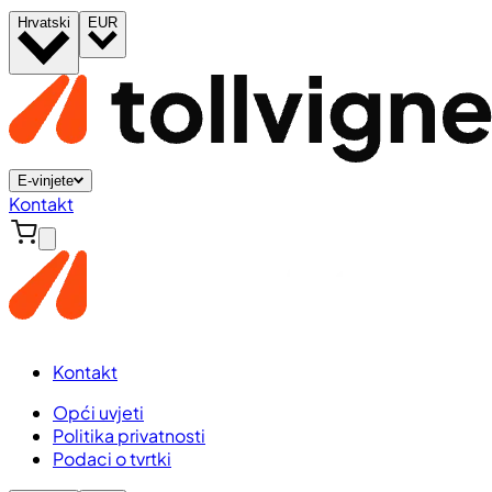
Hrvatski
EUR
E-vinjete
Kontakt
Kontakt
Opći uvjeti
Politika privatnosti
Podaci o tvrtki