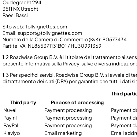
Oudegracht 294
3511 NX Utrecht
Paesi Bassi
Sito web: Tollvignettes.com
Email:
support@tollvignettes.com
Numero della Camera di Commercio (KvK): 90577434
Partite IVA: NL865371131B01 / HU30991369
1.2 Roadwise Group B.V. è il titolare del trattamento ai sen
presente Informativa sulla Privacy, salvo diversa indicazione
1.3 Per specifici servizi, Roadwise Group B.V. si avvale di t
di trattamento dei dati (DPA) per garantire che tutti i dati
Third parti
Third party
Purpose of processing
Nuvei
Payment processing
Payment dat
Pay.nl
Payment processing
Payment dat
PayPal
Payment processing
Payment dat
Klaviyo
Email marketing
Email addre