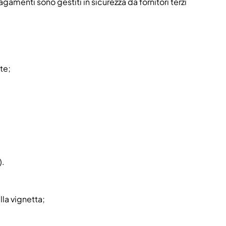
amenti sono gestiti in sicurezza da fornitori terzi
te;
).
lla vignetta;