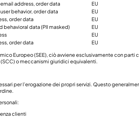
 email address, order data
EU
 user behavior, order data
EU
ss, order data
EU
 behavioral data (PII masked)
EU
ess
EU
ss, order data
EU
conomico Europeo (SEE), ciò avviene esclusivamente con parti 
 (SCC) o meccanismi giuridici equivalenti.
sari per l’erogazione dei propri servizi. Questo generalmente
rdine.
ersonali:
enza clienti