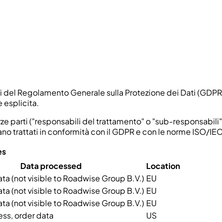
si del Regolamento Generale sulla Protezione dei Dati (GDPR) p
 esplicita.
erze parti ("responsabili del trattamento" o "sub-responsabili
 siano trattati in conformità con il GDPR e con le norme ISO/
es
Data processed
Location
a (not visible to Roadwise Group B.V.)
EU
a (not visible to Roadwise Group B.V.)
EU
a (not visible to Roadwise Group B.V.)
EU
ss, order data
US