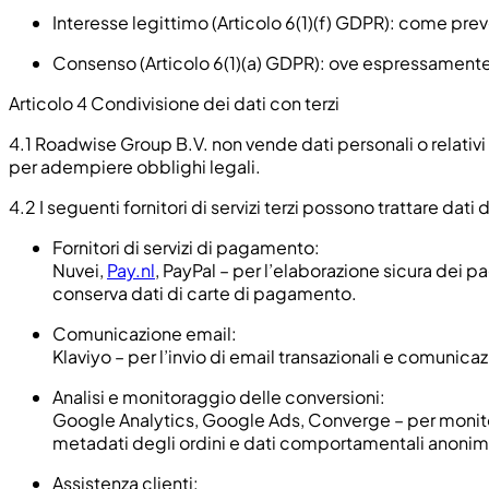
Interesse legittimo (Articolo 6(1)(f) GDPR): come preve
Consenso (Articolo 6(1)(a) GDPR): ove espressamente ri
Articolo 4 Condivisione dei dati con terzi
4.1
Roadwise Group B.V. non vende dati personali o relativi ai
per adempiere obblighi legali.
4.2
I seguenti fornitori di servizi terzi possono trattare dat
Fornitori di servizi di pagamento:
Nuvei,
Pay.nl
, PayPal – per l’elaborazione sicura dei p
conserva dati di carte di pagamento.
Comunicazione email:
Klaviyo – per l’invio di email transazionali e comunica
Analisi e monitoraggio delle conversioni:
Google Analytics, Google Ads, Converge – per monitorare
metadati degli ordini e dati comportamentali anonimi
Assistenza clienti: