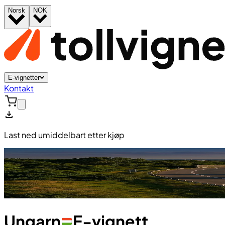
Norsk
NOK
E-vignetter
Kontakt
Last ned umiddelbart etter kjøp
Ungarn
E-vignett