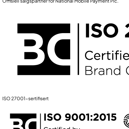
Offisiell salgspartner for National Mobile Payment Plc.
ISO 27001-sertifisert