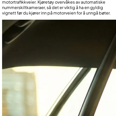
motortrafikkveier. Kjøretøy overvåkes av automatiske
nummerskiltkameraer, så det er viktig å ha en gyldig
vignett før du kjører inn på motorveien for å unngå bøter.