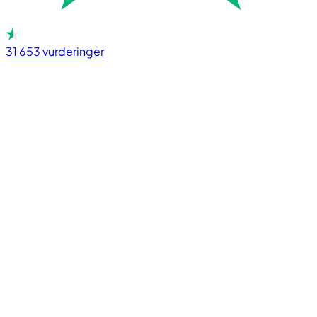
31 653
vurderinger