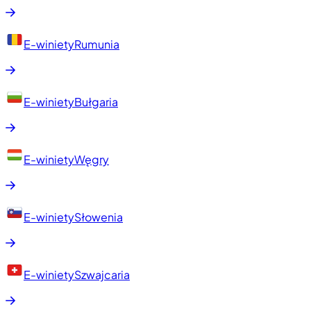
E-winiety
Rumunia
E-winiety
Bułgaria
E-winiety
Węgry
E-winiety
Słowenia
E-winiety
Szwajcaria