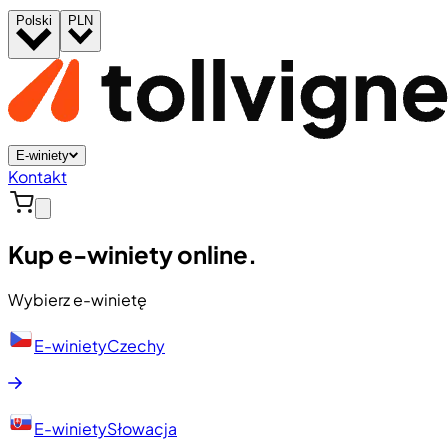
Polski
PLN
E-winiety
Kontakt
Kup e-winiety online.
Wybierz e-winietę
E-winiety
Czechy
E-winiety
Słowacja