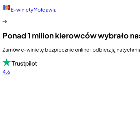
E-winiety
Mołdawia
Ponad 1 milion kierowców wybrało na
Zamów e-winietę bezpiecznie online i odbierz ją natychmi
4.6