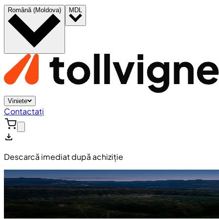
Română (Moldova)
MDL
Viniete
Contactați
Descarcă imediat după achiziție