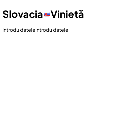
Slovacia
Vinietă
Introdu datele
Introdu datele