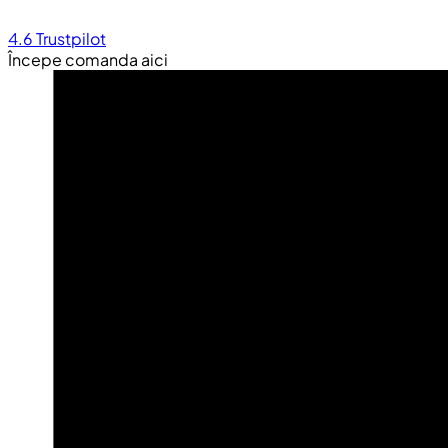
4.6
Trustpilot
Începe comanda aici