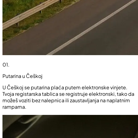
01
.
Putarina u Češkoj
U Češkoj se putarina plaća putem elektronske vinjete.
Tvoja registarska tablica se registruje elektronski, tako da
možeš voziti bez nalepnica ili zaustavljanja na naplatnim
rampama.