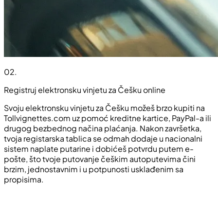
02
.
Registruj elektronsku vinjetu za Češku online
Svoju elektronsku vinjetu za Češku možeš brzo kupiti na
Tollvignettes.com uz pomoć kreditne kartice, PayPal-a ili
drugog bezbednog načina plaćanja. Nakon završetka,
tvoja registarska tablica se odmah dodaje u nacionalni
sistem naplate putarine i dobićeš potvrdu putem e-
pošte, što tvoje putovanje češkim autoputevima čini
brzim, jednostavnim i u potpunosti usklađenim sa
propisima.