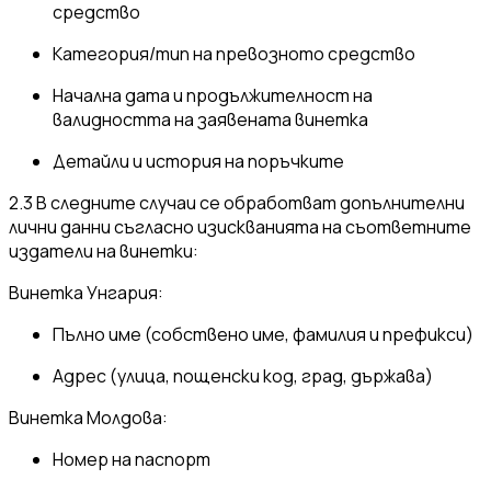
средство
Категория/тип на превозното средство
Начална дата и продължителност на
валидността на заявената винетка
Детайли и история на поръчките
2.3 В следните случаи се обработват допълнителни
лични данни съгласно изискванията на съответните
издатели на винетки:
Винетка Унгария:
Пълно име (собствено име, фамилия и префикси)
Адрес (улица, пощенски код, град, държава)
Винетка Молдова:
Номер на паспорт