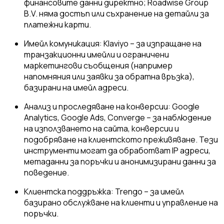
финансовите данни директно; Roadwise Group
B.V. няма достъп или съхранение на детайли за
платежни карти.
Имейл комуникация: Klaviyo – за изпращане на
транзакционни имейли и ограничени
маркетингови съобщения (например
напомняния или заявки за обратна връзка),
базирани на имейл адреси.
Анализ и проследяване на конверсии: Google
Analytics, Google Ads, Converge – за наблюдение
на използването на сайта, конверсии и
подобряване на клиентското преживяване. Тези
инструменти могат да обработват IP адреси,
метаданни за поръчки и анонимизирани данни за
поведение.
Клиентска поддръжка: Trengo – за имейл
базирано обслужване на клиенти и управление на
поръчки.