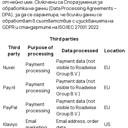
от нейно име. Сключени са Споразумения за
обработка на данни (Data Processing Agreements –
DPA), за да се гарантира, че всички данни се
обработват в съответствие с изискванията на
GDPR и стандартите на ISO/IEC 27001:2022.
Third parties
Third
Purpose of
Data processed
Location
party
processing
Payment data (not
Payment
Nuvei
visible to Roadwise
EU
processing
Group B.V.)
Payment data (not
Payment
Pay.nl
visible to Roadwise
EU
processing
Group B.V.)
Payment data (not
Payment
PayPal
visible to Roadwise
EU
processing
Group B.V.)
Email
Email address, order
Klaviyo
US
marketing
data