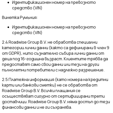
Идентификационен номер на превозното
средство (VIN)
Винетка Румъния:
Идентификационен номер на превозното
средство (VIN)
2.4 Roadwise Group B.V. не обработва специални
категории лични данни (както са дефинирани в член 9
от GDPR), нито съзнателно събира лични данни от
деца под 16-годишна възраст. Клиентите трябва да
предоставят само свои данни или тези на други
пълнолетни потребители с надлежно разрешение.
2.5 Платежна информация (като номера на кредитни
карти или банкови сметки) не се обработва от
Roadwise Group B.V. Всички плащания се
осъществяват сигурно от сертифицирани трети
доставчици. Roadwise Group B.V. няма достъп до тези
финансови данни и не ги съхранява.