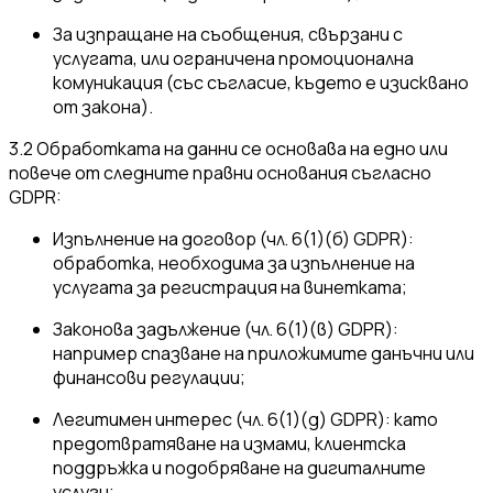
За изпращане на съобщения, свързани с
услугата, или ограничена промоционална
комуникация (със съгласие, където е изисквано
от закона).
3.2 Обработката на данни се основава на едно или
повече от следните правни основания съгласно
GDPR:
Изпълнение на договор (чл. 6(1)(б) GDPR):
обработка, необходима за изпълнение на
услугата за регистрация на винетката;
Законова задължение (чл. 6(1)(в) GDPR):
например спазване на приложимите данъчни или
финансови регулации;
Легитимен интерес (чл. 6(1)(д) GDPR): като
предотвратяване на измами, клиентска
поддръжка и подобряване на дигиталните
услуги;