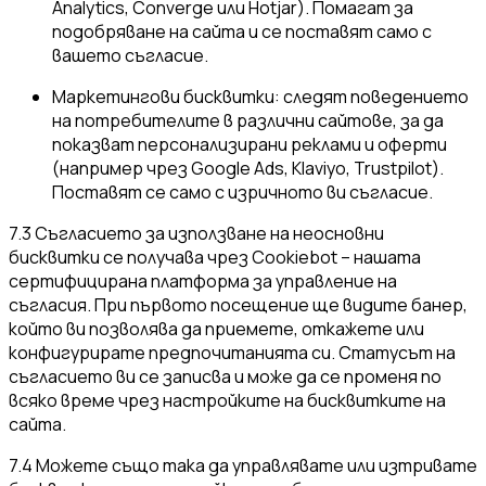
Analytics, Converge или Hotjar). Помагат за
подобряване на сайта и се поставят само с
вашето съгласие.
Маркетингови бисквитки: следят поведението
на потребителите в различни сайтове, за да
показват персонализирани реклами и оферти
(например чрез Google Ads, Klaviyo, Trustpilot).
Поставят се само с изричното ви съгласие.
7.3 Съгласието за използване на неосновни
бисквитки се получава чрез Cookiebot – нашата
сертифицирана платформа за управление на
съгласия. При първото посещение ще видите банер,
който ви позволява да приемете, откажете или
конфигурирате предпочитанията си. Статусът на
съгласието ви се записва и може да се променя по
всяко време чрез настройките на бисквитките на
сайта.
7.4 Можете също така да управлявате или изтривате