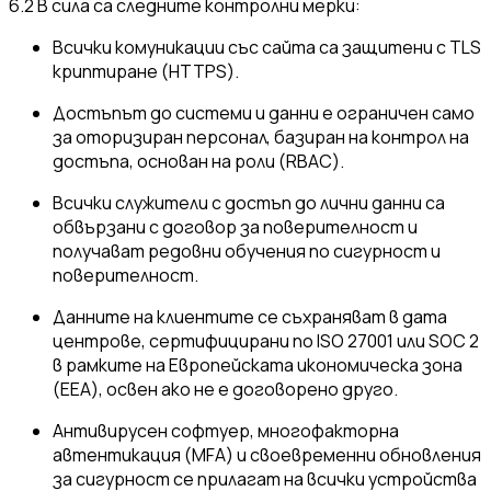
6.2 В сила са следните контролни мерки:
Всички комуникации със сайта са защитени с TLS
криптиране (HTTPS).
Достъпът до системи и данни е ограничен само
за оторизиран персонал, базиран на контрол на
достъпа, основан на роли (RBAC).
Всички служители с достъп до лични данни са
обвързани с договор за поверителност и
получават редовни обучения по сигурност и
поверителност.
Данните на клиентите се съхраняват в дата
центрове, сертифицирани по ISO 27001 или SOC 2
в рамките на Европейската икономическа зона
(EEA), освен ако не е договорено друго.
Антивирусен софтуер, многофакторна
автентикация (MFA) и своевременни обновления
за сигурност се прилагат на всички устройства