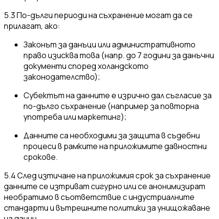
5.3 По-дълги периоди на съхранение могат да се
прилагат, ако:
Законът за данъци или административното
право изисква това (напр. до 7 години за данъчни
документи според холандското
законодателство);
Субектът на данните е изрично дал съгласие за
по-дълго съхранение (например за повторна
употреба или маркетинг);
Данните са необходими за защита в съдебни
процеси в рамките на приложимите давностни
срокове.
5.4 След изтичане на приложимия срок за съхранение
данните се изтриват сигурно или се анонимизират
необратимо в съответствие с индустриалните
стандарти и вътрешните политики за унищожаване
на данни.