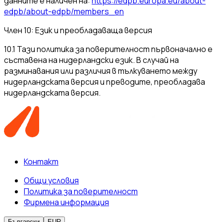
данните е наличен на:
https://edpb.europa.eu/about-
edpb/about-edpb/members_en
Член 10: Език и преобладаваща версия
10.1 Тази политика за поверителност първоначално е
съставена на нидерландски език. В случай на
разминавания или различия в тълкуването между
нидерландската версия и преводите, преобладава
нидерландската версия.
Контакт
Общи условия
Политика за поверителност
Фирмена информация
Български
EUR