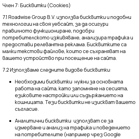
Член 7: Бисквитки (Cookies)
7.1 Roadwise Group B.V. използва бисквитки и подобни
технологии на своя уебсайт, за да осигури
правилното функциониране, подобри
потребителското изживяване, анализира трафика и
предостави релевантна реклама. Бисквитките са
малки текстови файлове, които се съхраняват на
вашето устройство при посещение на сайта.
7.2 Използваме следните видове бисквитки:
Необходими бисквитки: нужни за основната
работа на сайта, като запомняне на сесията,
езиковите настройки или съдържанието на
кошницата. Тези бисквитки не изискват вашето
съгласие.
Аналитични бисквитки: използват се за
измерване и анализ на трафика и поведението
на потребителите (например чрез Google