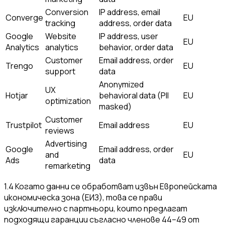
Conversion
IP address, email
Converge
EU
tracking
address, order data
Google
Website
IP address, user
EU
Analytics
analytics
behavior, order data
Customer
Email address, order
Trengo
EU
support
data
Anonymized
UX
Hotjar
behavioral data (PII
EU
optimization
masked)
Customer
Trustpilot
Email address
EU
reviews
Advertising
Google
Email address, order
and
EU
Ads
data
remarketing
1.4
Когато данни се обработват извън Европейската
икономическа зона (ЕИЗ), това се прави
изключително с партньори, които предлагат
подходящи гаранции съгласно членове 44–49 от