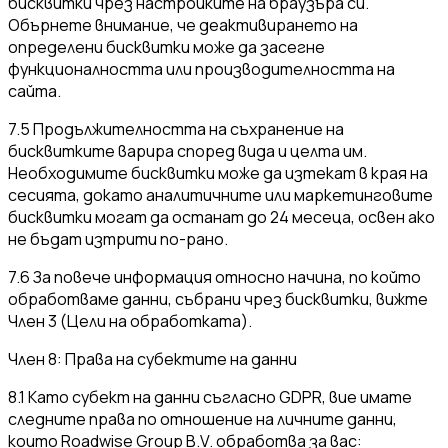
бисквитки чрез настройките на браузъра си.
Обърнете внимание, че деактивирането на
определени бисквитки може да засегне
функционалността или производителността на
сайта.
7.5 Продължителността на съхранение на
бисквитките варира според вида и целта им.
Необходимите бисквитки може да изтекат в края на
сесията, докато аналитичните или маркетинговите
бисквитки могат да останат до 24 месеца, освен ако
не бъдат изтрити по-рано.
7.6 За повече информация относно начина, по който
обработваме данни, събрани чрез бисквитки, вижте
Член 3 (Цели на обработката).
Член 8: Права на субектите на данни
8.1 Като субект на данни съгласно GDPR, вие имате
следните права по отношение на личните данни,
които Roadwise Group B.V. обработва за вас: