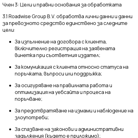
Член 3: Цели и правни основания за обработката
3.1 Roadwise Group B.V. обработва лични данни и данни
за превозното средство единствено за следните
цели:
За изпълнение на договора с клиента,
включително регистрация на заявената
винетка при съответния издател;
За комуникация с клиента относно статуса на
поръчката, въпроси или поддръжка;
За осигуряване на правилната работа и
оптимизация на уебсайта и процеса на
поръчване;
За предотвратяване на измами и наблюдение на
злоупотреби;
За спазване на законови и административни
задължения (където е приложимо);