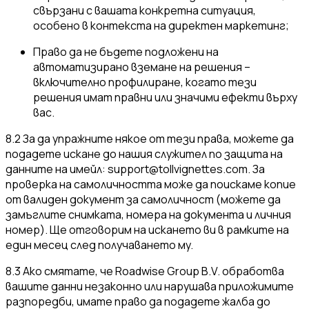
свързани с вашата конкретна ситуация,
особено в контекста на директен маркетинг;
Право да не бъдете подложени на
автоматизирано вземане на решения –
включително профилиране, когато тези
решения имат правни или значими ефекти върху
вас.
8.2 За да упражните някое от тези права, можете да
подадете искане до нашия служител по защита на
данните на имейл:
support@tollvignettes.com
. За
проверка на самоличността може да поискаме копие
от валиден документ за самоличност (можете да
замъглите снимката, номера на документа и личния
номер). Ще отговорим на искането ви в рамките на
един месец след получаването му.
8.3 Ако смятате, че Roadwise Group B.V. обработва
вашите данни незаконно или нарушава приложимите
разпоредби, имате право да подадете жалба до