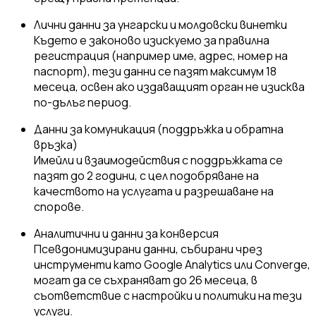
Лични данни за унгарски и молдовски винетки
Където е законово изискуемо за правилна
регистрация (например име, адрес, номер на
паспорт), тези данни се пазят максимум 18
месеца, освен ако издаващият орган не изисква
по-дълъг период.
Данни за комуникация (поддръжка и обратна
връзка)
Имейли и взаимодействия с поддръжката се
пазят до 2 години, с цел подобряване на
качеството на услугата и разрешаване на
спорове.
Аналитични и данни за конверсия
Псевдонимизирани данни, събирани чрез
инструменти като Google Analytics или Converge,
могат да се съхраняват до 26 месеца, в
съответствие с настройки и политики на тези
услуги.