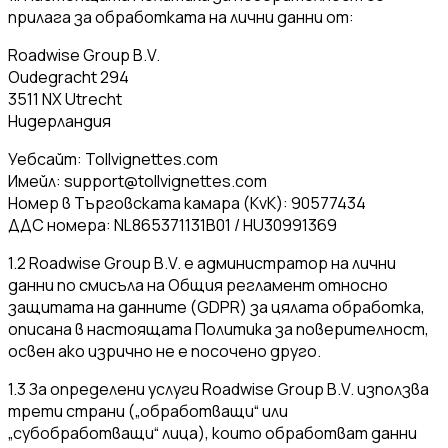
прилага за обработката на лични данни от:
Roadwise Group B.V.
Oudegracht 294
3511 NX Utrecht
Нидерландия
Уебсайт: Tollvignettes.com
Имейл:
support@tollvignettes.com
Номер в Търговската камара (KvK): 90577434
ДДС номера: NL865371131B01 / HU30991369
1.2 Roadwise Group B.V. е администратор на лични
данни по смисъла на Общия регламент относно
защитата на данните (GDPR) за цялата обработка,
описана в настоящата Политика за поверителност,
освен ако изрично не е посочено друго.
1.3 За определени услуги Roadwise Group B.V. използва
трети страни („обработващи“ или
„субобработващи“ лица), които обработват данни