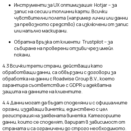
Инструменти за UX оптимизация: Hotjar – за
запис на сесии и топлинни карти. Всички
чувствителни полета (например лични или данни
за превозното средство) са изключени от запис
или напълно маскирани.
Обратна връзка от клиенти: Trustpilot – за
събиране на проверени отзиви чрез имейл
покани.
4.3 Всички трети страни, действащи като
обработващи данни, са обвързани с договори за
обработка на данни с Roadwise Group B.V., което
гарантира съответствие с GDPR и адекватна
защита на данните на клиентите.
4.4 Данни могат да бъдат споделяни и с официалните
органи, издаващи винетки, единствено с цел
регистрация на заявената винетка. Категориите
данни, които се споделят, варират в зависимост от
страната и са ограничени до строго необходимото.