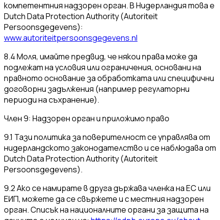
компетентния надзорен орган. В Нидерландия това е
Dutch Data Protection Authority (Autoriteit
Persoonsgegevens):
www.autoriteitpersoonsgegevens.nl
8.4 Моля, имайте предвид, че някои права може да
подлежат на условия или ограничения, основани на
правното основание за обработката или специфични
договорни задължения (например регулаторни
периоди на съхранение).
Член 9: Надзорен орган и приложимо право
9.1 Тази политика за поверителност се управлява от
нидерландското законодателство и се наблюдава от
Dutch Data Protection Authority (Autoriteit
Persoonsgegevens).
9.2 Ако се намирате в друга държава членка на ЕС или
ЕИП, можете да се свържете и с местния надзорен
орган. Списък на националните органи за защита на