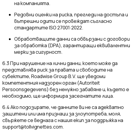
на компанията.
Редовни оценки на риска, прегледи на достъпа и
вътрешни одити се провеждат съгласно
стандартите ISO 27001:2022.
Обработващите данни са обвързани с договори
за обработка (DPA), гарантиращи еквивалентни
мерки за сигурност.
6.3 При нарушение на лични данни, което може да
представлява риск за правата и свободите на
субектите, Roadwise Group B.V. ще уведоми
компетентния надзорен орган (Autoriteit
Persoonsgegevens) без ненужно забавяне и, където е
необходимо, ще информира засегнатите лица.
6.4 Ако подозирате, че данните ви не са адекватно
защитени или има признаци за злоупотреба, моля,
свържете се веднага с нашия екип за поддръжка на
support@tollvignettes.com
.