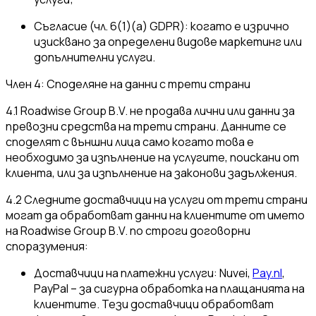
Съгласие (чл. 6(1)(а) GDPR): когато е изрично
изисквано за определени видове маркетинг или
допълнителни услуги.
Член 4: Споделяне на данни с трети страни
4.1 Roadwise Group B.V. не продава лични или данни за
превозни средства на трети страни. Данните се
споделят с външни лица само когато това е
необходимо за изпълнение на услугите, поискани от
клиента, или за изпълнение на законови задължения.
4.2 Следните доставчици на услуги от трети страни
могат да обработват данни на клиентите от името
на Roadwise Group B.V. по строги договорни
споразумения:
Доставчици на платежни услуги: Nuvei,
Pay.nl
,
PayPal – за сигурна обработка на плащанията на
клиентите. Тези доставчици обработват