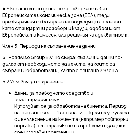
4.5 Когато лични данни се прехвърлят извън
Европейската икономическа зона (EEA), тези
прехвърляния са базирани на подходящи гаранции,
като стандартни договорни клаузи, одобрени от
Европейската комисия, или решения за адекватност.
Член 5: Периоди на съхранение на данни
5.1 Roadwise Group B.V. не съхранява лични данни по-
дълго от необходимото за целите, за които са
събрани и обработвани, както е описано в Член 3.
5.2 Условия за съхранение:
Данни за превозното средство и
регистрацията му
Използват се за обработка на винетка. Период
на съхранение: до 1 година след края на услугата,
с цел улеснение на клиента (например повторни
поръчки), отстраняване на проблеми и защита
срещу правни претенции.