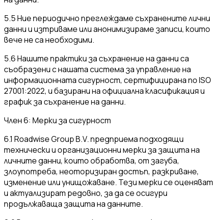
5.5 Ние периодично преглеждаме съхранените лични
данни и изтриваме или анонимизираме записи, които
вече не са необходими.
5.6 Нашите практики за съхранение на данни са
съобразени с нашата система за управление на
информационната сигурност, сертифицирана по ISO
27001:2022, и базирани на официална класификация и
график за съхранение на данни.
Член 6: Мерки за сигурност
6.1 Roadwise Group B.V. предприема подходящи
технически и организационни мерки за защита на
личните данни, които обработва, от загуба,
злоупотреба, неоторизиран достъп, разкриване,
изменение или унищожаване. Тези мерки се оценяват
и актуализират редовно, за да се осигури
продължаваща защита на данните.