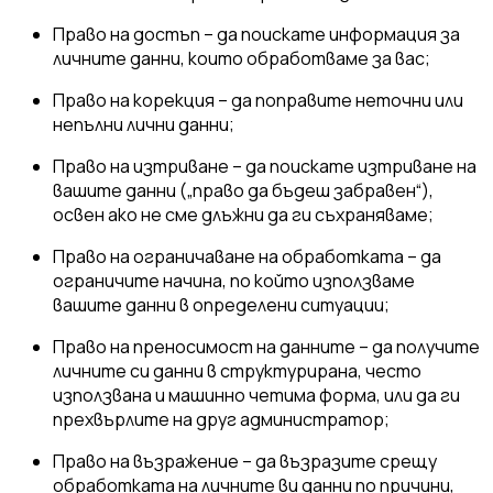
Право на достъп – да поискате информация за
личните данни, които обработваме за вас;
Право на корекция – да поправите неточни или
непълни лични данни;
Право на изтриване – да поискате изтриване на
вашите данни („право да бъдеш забравен“),
освен ако не сме длъжни да ги съхраняваме;
Право на ограничаване на обработката – да
ограничите начина, по който използваме
вашите данни в определени ситуации;
Право на преносимост на данните – да получите
личните си данни в структурирана, често
използвана и машинно четима форма, или да ги
прехвърлите на друг администратор;
Право на възражение – да възразите срещу
обработката на личните ви данни по причини,