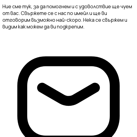
Ние сме тук, за да помогнем и с удоволствие ще чуем
от вас. Свържете се с нас по имейл и ще ви
отговорим възможно най-скоро. Нека се свържем и
видим как можем да ви подкрепим.