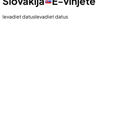
Slovākija
E-vinjete
Ievadiet datus
Ievadiet datus