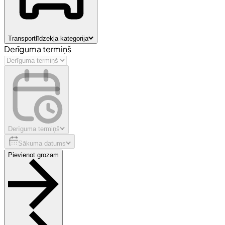
Transportlīdzekļa kategorija
Derīguma termiņš
Derīguma termiņš
Sākuma datums
Pievienot grozam