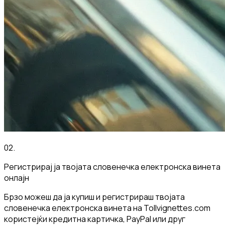
02
.
Регистрирај ја твојата словенечка електронска винета
онлајн
Брзо можеш да ја купиш и регистрираш твојата
словенечка електронска винета на Tollvignettes.com
користејќи кредитна картичка, PayPal или друг