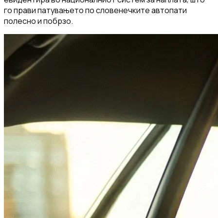
го прави патувањето по словенечките автопати
полесно и побрзо.