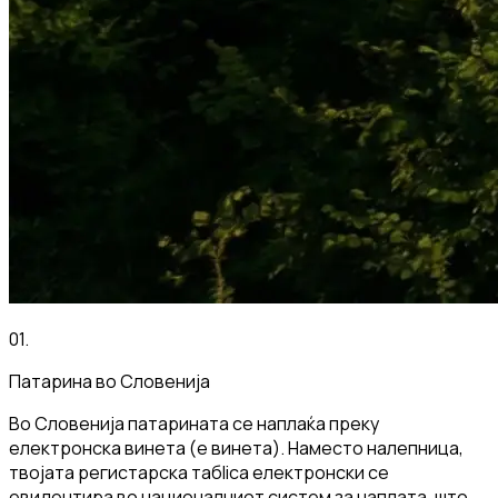
01
.
Патарина во Словенија
Во Словенија патарината се наплаќа преку
електронска винета (e винета). Наместо налепница,
твојата регистарска табlica електронски се
евидентира во националниот систем за наплата, што