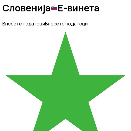
Словенија
Е-винета
Внесете податоци
Внесете податоци