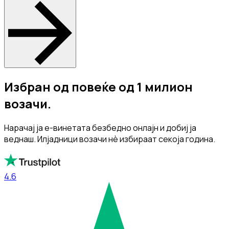
Избран од повеќе од 1 милион
возачи.
Нарачај ја е-винетата безбедно онлајн и добиј ја
веднаш. Илјадници возачи нè избираат секоја година.
4.6