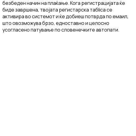
безбеден начин на плаќање. Кога регистрацијата ќе
биде завршена, твојата регистарска табlica се
активира во системот и ќе добиеш потврда по емаил,
што овозможува брзо, едноставно и целосно
усогласено патување по словенечките автопати.