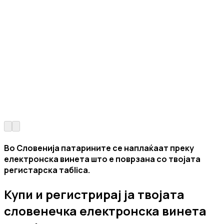
Во Словенија патарините се наплаќаат преку
електронска винета што е поврзана со твојата
регистарска табlica.
Купи и регистрирај ја твојата
словенечка електронска винета