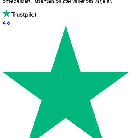
omedelbart. Tusentals bilister väljer oss varje år.
4.6