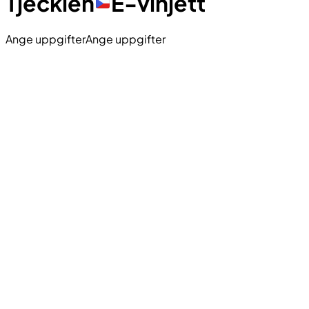
Tjeckien
E-vinjett
Ange uppgifter
Ange uppgifter