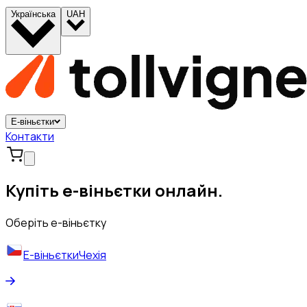
Українська
UAH
Е-віньєтки
Контакти
Купіть е-віньєтки онлайн.
Оберіть е-віньєтку
Е-віньєтки
Чехія