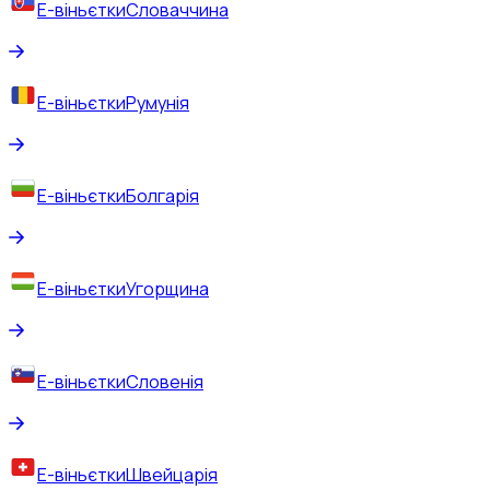
Е-віньєтки
Словаччина
Е-віньєтки
Румунія
Е-віньєтки
Болгарія
Е-віньєтки
Угорщина
Е-віньєтки
Словенія
Е-віньєтки
Швейцарія