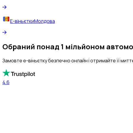
Е-віньєтки
Молдова
Обраний понад 1 мільйоном автомоб
Замовте е-віньєтку безпечно онлайн і отримайте її митт
4.6