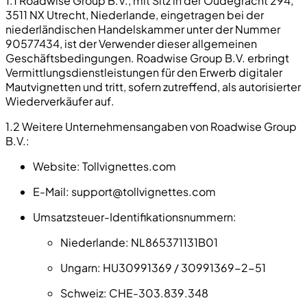
1.1 Roadwise Group B.V., mit Sitz in der Oudegracht 294,
3511 NX Utrecht, Niederlande, eingetragen bei der
niederländischen Handelskammer unter der Nummer
90577434, ist der Verwender dieser allgemeinen
Geschäftsbedingungen. Roadwise Group B.V. erbringt
Vermittlungsdienstleistungen für den Erwerb digitaler
Mautvignetten und tritt, sofern zutreffend, als autorisierter
Wiederverkäufer auf.
1.2 Weitere Unternehmensangaben von Roadwise Group
B.V.:
Website: Tollvignettes.com
E-Mail:
support@tollvignettes.com
Umsatzsteuer-Identifikationsnummern:
Niederlande: NL865371131B01
Ungarn: HU30991369 / 30991369-2-51
Schweiz: CHE-303.839.348