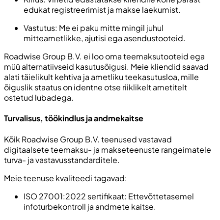
edukat registreerimist ja makse laekumist.
Vastutus: Me ei paku mitte mingil juhul
mitteametlikke, ajutisi ega asendustooteid.
Roadwise Group B.V. ei loo oma teemaksutooteid ega
müü alternatiivseid kasutusõigusi. Meie kliendid saavad
alati täielikult kehtiva ja ametliku teekasutusloa, mille
õiguslik staatus on identne otse riiklikelt ametitelt
ostetud lubadega.
Turvalisus, töökindlus ja andmekaitse
Kõik Roadwise Group B.V. teenused vastavad
digitaalsete teemaksu- ja makseteenuste rangeimatele
turva- ja vastavusstandarditele.
Meie teenuse kvaliteedi tagavad:
ISO 27001:2022 sertifikaat: Ettevõttetasemel
infoturbekontroll ja andmete kaitse.