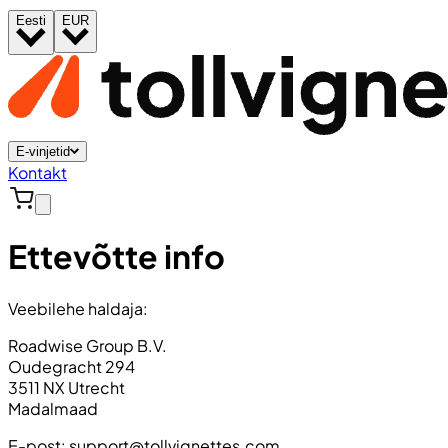
Eesti
EUR
E-vinjetid
Kontakt
Ettevõtte info
Veebilehe haldaja:
Roadwise Group B.V.
Oudegracht 294
3511 NX Utrecht
Madalmaad
E-post:
support@tollvignettes.com