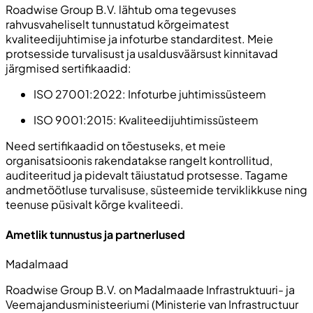
Roadwise Group B.V. lähtub oma tegevuses
rahvusvaheliselt tunnustatud kõrgeimatest
kvaliteedijuhtimise ja infoturbe standarditest. Meie
protsesside turvalisust ja usaldusväärsust kinnitavad
järgmised sertifikaadid:
ISO 27001:2022:
Infoturbe juhtimissüsteem
ISO 9001:2015:
Kvaliteedijuhtimissüsteem
Need sertifikaadid on tõestuseks, et meie
organisatsioonis rakendatakse rangelt kontrollitud,
auditeeritud ja pidevalt täiustatud protsesse. Tagame
andmetöötluse turvalisuse, süsteemide terviklikkuse ning
teenuse püsivalt kõrge kvaliteedi.
Ametlik tunnustus ja partnerlused
Madalmaad
Roadwise Group B.V. on Madalmaade Infrastruktuuri- ja
Veemajandusministeeriumi (
Ministerie van Infrastructuur