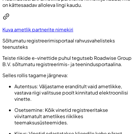
on kättesaadav alloleva lingi kaudu.
Kuva ametlik partnerite nimekiri
Sõltumatu registreerimisportaal rahvusvahelisteks
teenusteks
Teiste riikide e-vinettide puhul tegutseb Roadwise Group
B.V. sõltumatu registreerimis- ja teenindusportaalina.
Selles rollis tagame järgneva:
Autentsus: Väljastame eranditult vaid ametlikke,
vastava riigi valitsuse poolt kinnitatud elektroonilisi
vinette.
Osetsemine: Kõik vinetid registreeritakse
viivitamatult ametlikes riiklikes
teemaksusüsteemides.
Kiirus: Vinetid edastatakse kliendile kohe pärast