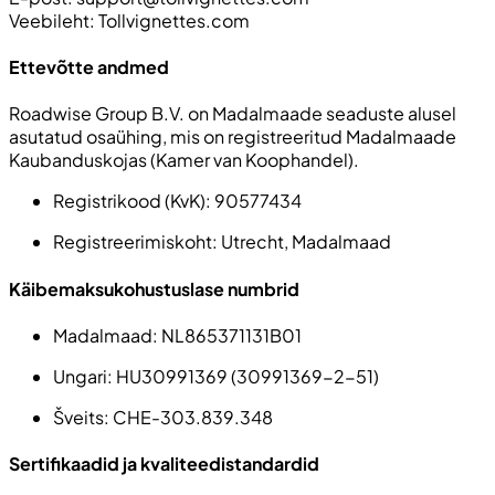
Veebileht: Tollvignettes.com
Ettevõtte andmed
Roadwise Group B.V. on Madalmaade seaduste alusel
asutatud osaühing, mis on registreeritud Madalmaade
Kaubanduskojas (Kamer van Koophandel).
Registrikood (KvK):
90577434
Registreerimiskoht:
Utrecht, Madalmaad
Käibemaksukohustuslase numbrid
Madalmaad:
NL865371131B01
Ungari:
HU30991369 (30991369-2-51)
Šveits
: CHE-303.839.348
Sertifikaadid ja kvaliteedistandardid