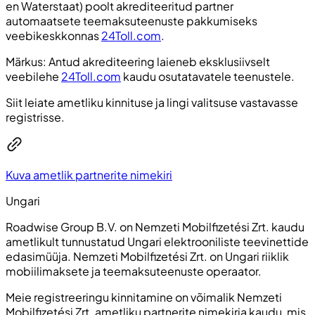
en Waterstaat
) poolt akrediteeritud partner
automaatsete teemaksuteenuste pakkumiseks
veebikeskkonnas
24Toll.com
.
Märkus: Antud akrediteering laieneb eksklusiivselt
veebilehe
24Toll.com
kaudu osutatavatele teenustele.
Siit leiate ametliku kinnituse ja lingi valitsuse vastavasse
registrisse.
Kuva ametlik partnerite nimekiri
Ungari
Roadwise Group B.V. on Nemzeti Mobilfizetési Zrt. kaudu
ametlikult tunnustatud Ungari elektrooniliste teevinettide
edasimüüja. Nemzeti Mobilfizetési Zrt. on Ungari riiklik
mobiilimaksete ja teemaksuteenuste operaator.
Meie registreeringu kinnitamine on võimalik Nemzeti
Mobilfizetési Zrt. ametliku partnerite nimekirja kaudu, mis