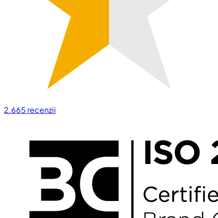
2.665
recenzii