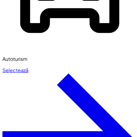
Autoturism
Selectează