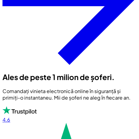
Ales de peste 1 milion de șoferi.
Comandați vinieta electronică online în siguranță și
primiți-o instantaneu. Mii de șoferi ne aleg în fiecare an.
4.6