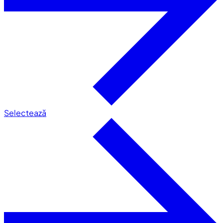
Selectează