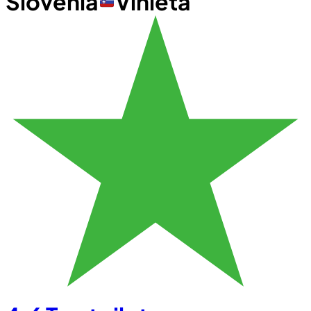
Slovenia
Vinietă