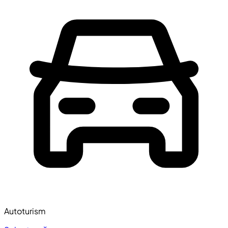
Autoturism