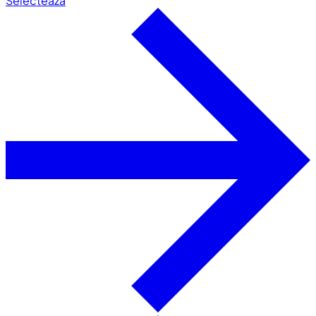
Selectează