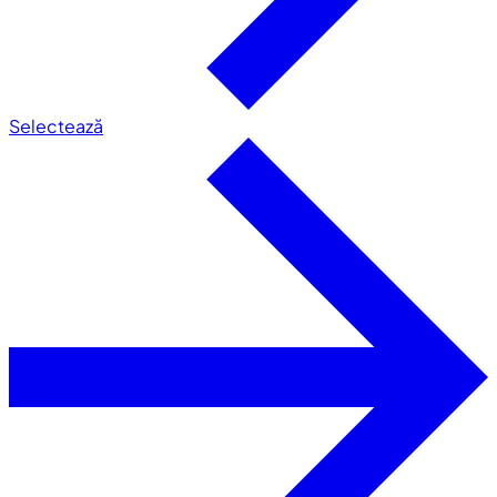
Selectează